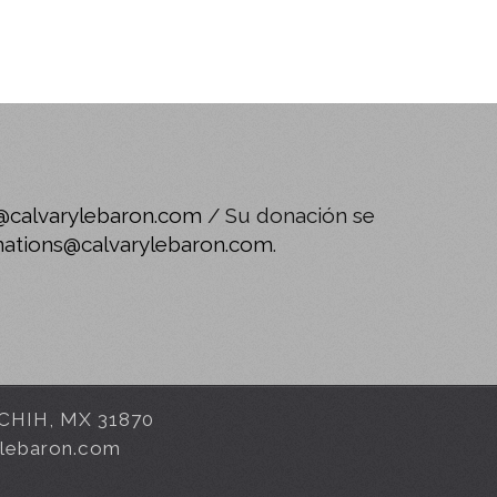
@calvarylebaron.com
/ Su donación se
ations@calvarylebaron.com
.
, CHIH, MX 31870
ylebaron.com