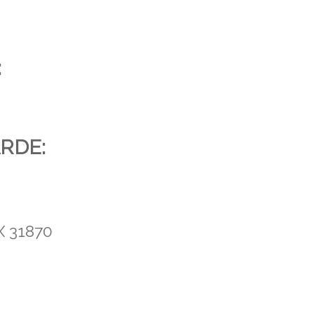
:
ARDE:
X 31870