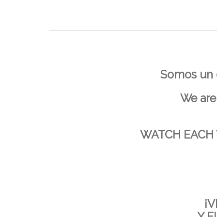
Somos un c
We are 
WATCH EACH 
¡V
Y E