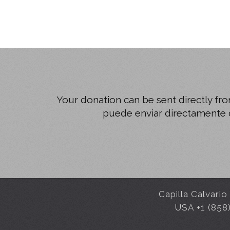
Your donation can be sent directly fro
puede enviar directamente d
Capilla Calvari
USA +1 (858