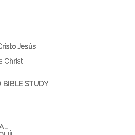
risto Jesús
s Christ
 BIBLE STUDY
CAL
QUÍ!