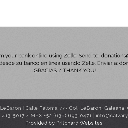
m your bank online using Zelle. Send to:
donations
esde su banco en línea usando Zelle. Enviar a:
don
¡GRACIAS / THANK YOU!
o LeBaron | Calle Paloma 777 Col. LeBaron, Galeana
) 413-5017 / MEX +52 (636) 693-0471 | info@calvar
Provided by Pritchard Websites